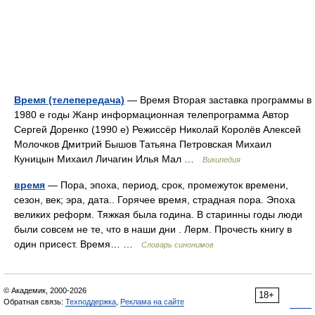
Время (телепередача)
— Время Вторая заставка программы в
1980 е годы Жанр информационная телепрограмма Автор
Сергей Доренко (1990 е) Режиссёр Николай Королёв Алексей
Молочков Дмитрий Бышов Татьяна Петровская Михаил
Куницын Михаил Личагин Илья Мал …
Википедия
время
— Пора, эпоха, период, срок, промежуток времени,
сезон, век; эра, дата.. Горячее время, страдная пора. Эпоха
великих реформ. Тяжкая была година. В старинны годы люди
были совсем не те, что в наши дни . Лерм. Прочесть книгу в
один присест. Время… …
Словарь синонимов
© Академик, 2000-2026
18+
Обратная связь:
Техподдержка
,
Реклама на сайте